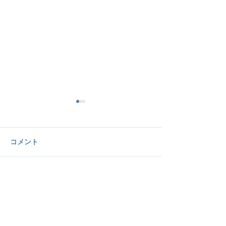
コメント
コメントを追加…
do.Sukasu、自動車教習所
do.Sukasu、
事業を展開するOFAサポ
ムと発達障害者
ートと協業し、超⾼齢化
視覚認知問題を
社会における安全運転を
事業検証に着手