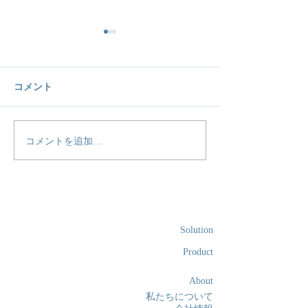
コメント
コメントを追加…
do.Sukasu、自動車教習所
do.Sukasu、
事業を展開するOFAサポ
展開するOFAサ
ートと協業し、超⾼齢化
協業し、超高齢
社会における安全運転を
おける安全な運
支援する視覚認知評価及
目指す事業検証
び視覚認知トレーニング
Solution
サービスを展開
Product
About
私たちについて