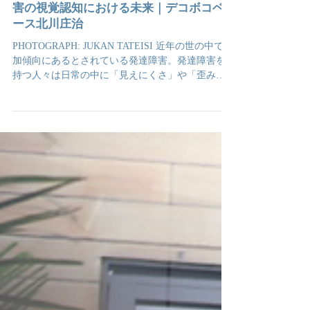
2023年12月11日
互いを理解し合える社会を創る。発達障
害の視覚認知における未来｜デコボコベ
ース北川庄治
PHOTOGRAPH: JUKAN TATEISI 近年の世の中で増
加傾向にあるとされている発達障害。発達障害を
持つ人々は⽇常の中に「⾒えにくさ」や「歪み」
といった視覚認知に関する課題を抱えていること
が多く、それらの解決は容易ではない。そんな
人々と向き合い、障害者⽀援に取り...