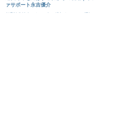
2023年1月25日
いつでも好きな人と、好きなところへ。
運転寿命を延ばすこれからの戦略｜オフ
ァサポート永吉優介
超高齢化社会によって年々増加するシニア運転
者。生涯現役で人生を謳歌できるためにと、教習
所では最先端のテクノロジーが導入され始まって
いる。高齢者ドライバーにまつわる社会課題や、
テクノロジーによる解決方法など教習所でのリア
ルな取り組みについてオファサポートの永吉氏に
伺った。