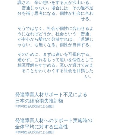
識され、辛い想いをする人が沢山いる。
「普通じゃない」場合には、その過不足
分を補う思考になる。個性が社会に合わ
せる。
そうではなく、社会が個性に合わせるよ
うになればどうか。社会という「普通」
が中心から離れて分散すれば、「普通じ
ゃない」も無くなる。個性が自律する。
そのために、まずは違いを可視化する、
透かす。これをもって違いを個性として
相互理解をすすめる。互いが透けてみえ
ることがわくわくする社会を目指した
い。
発達障害人材サポート不足による
日本の経済損失推計額
※野村総合研究所による推計
発達障害人材へのサポート実施時の
全体平均に対する生産性
※野村総合研究所による推計