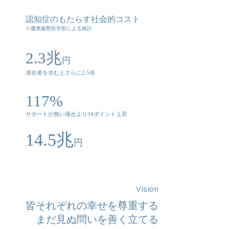
認知症のもたらす社会的コスト
※慶應義塾医学部による推計
2.3兆
円
潜在者を含むとさらに2.5倍
117%
サポートが無い場合より34ポイント上昇
14.5兆
円
Vision
皆それぞれの幸せを尊重する
​まだ見ぬ問いを善く立てる